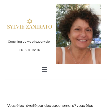
Passer
au
contenu
Coaching de vie et supervision
06.52.06.32.76
Toggle
Navigation
COACHING DE COUPLE
COACHING PARENTAL
Vous êtes réveillé par des cauchemars? vous êtes